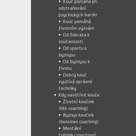
Kouč pomáhá při
odstraňování
psychických bariér
Kouč pomáhá
životním výzvám
Od Sokrata k
současnosti
Od sportu k
byznysu
Od byznysu k
životu
Dobrý kouč
využívá správné
techniky
Kdy navštívit kouče
Životní koučink
(life coaching)
Byznys koučink
(bussines coaching)
Mentální
trénink/sportovní