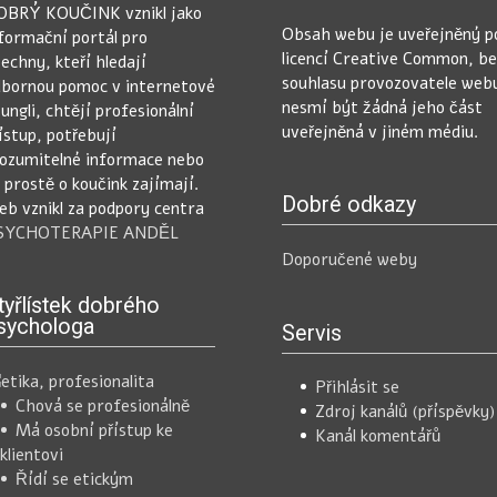
OBRÝ KOUČINK vznikl jako
Obsah webu je uveřejněný p
formační portál pro
licencí Creative Common, b
echny, kteří hledají
souhlasu provozovatele web
bornou pomoc v internetové
nesmí být žádná jeho část
ungli, chtějí profesionální
uveřejněná v jiném médiu.
ístup, potřebují
ozumitelné informace nebo
 prostě o koučink zajímají.
Dobré odkazy
b vznikl za podpory centra
SYCHOTERAPIE ANDĚL
Doporučené weby
tyřlístek dobrého
sychologa
Servis
Přihlásit se
Chová se profesionálně
Zdroj kanálů (příspěvky)
Má osobní přístup ke
Kanál komentářů
klientovi
Řídí se etickým