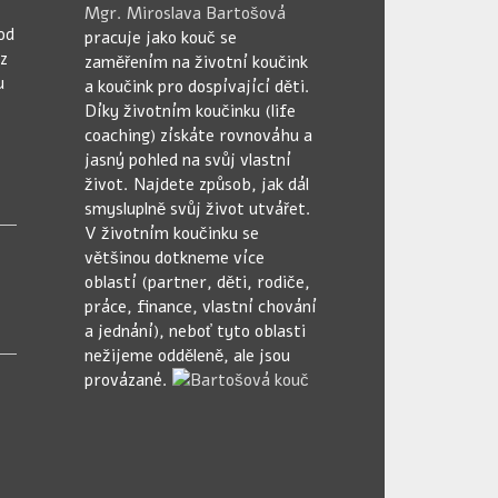
Mgr. Miroslava Bartošová
od
pracuje jako kouč se
ez
zaměřením na životní koučink
u
a koučink pro dospívající děti.
Díky životním koučinku (life
coaching) získáte rovnováhu a
jasný pohled na svůj vlastní
život. Najdete způsob, jak dál
smysluplně svůj život utvářet.
V životním koučinku se
většinou dotkneme více
oblastí (partner, děti, rodiče,
práce, finance, vlastní chování
a jednání), neboť tyto oblasti
nežijeme odděleně, ale jsou
provázané.