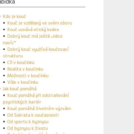
bídka
Kdo je kouč
Kouč je vzdělaný ve svém oboru
Kouč uznává etický kodex
Dobrý kouč má ještě „něco
navíc“
Dobrý kouč využívá koučovací
strukturu
Cíl v koučinku
Realita v koučinku
Možnosti v koučinku
Vůle v koučinku
Jak kouč pomáhá
Kouč pomáhá při odstraňování
psychických bariér
Kouč pomáhá životním výzvám
Od Sokrata k současnosti
Od sportu k byznysu
Od byznysu k životu