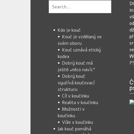
D
in
vš
od
dž
Kdo je kouč
př
Kouč je vzdělaný ve
sr
svém oboru
se
Kouč uznává etický
We
kodex
P
Dobrý kouč má
ještě „něco navíc“
Dobrý kouč
Č
využívá koučovací
p
strukturu
Cíl v koučinku
Realita v koučinku
Možnosti v
koučinku
Vůle v koučinku
Jak kouč pomáhá