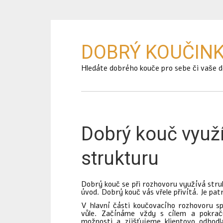
DOBRÝ KOUČIN
Hledáte dobrého kouče pro sebe či vaše do
Dobrý kouč využ
strukturu
Dobrý kouč se při rozhovoru využívá str
úvod. Dobrý kouč vás vřele přivítá. Je patr
V hlavní části koučovacího rozhovoru sp
vůle. Začínáme vždy s cílem a pokrač
možnosti a zjišťujeme klientovo odhodl