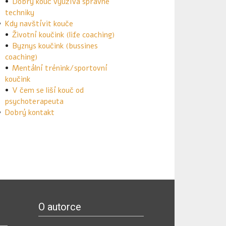
Dobrý kouč využívá správné
techniky
Kdy navštívit kouče
Životní koučink (life coaching)
Byznys koučink (bussines
coaching)
Mentální trénink/sportovní
koučink
V čem se liší kouč od
psychoterapeuta
Dobrý kontakt
O autorce