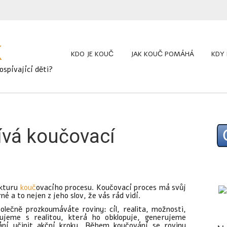
K
KDO JE KOUČ
JAK KOUČ POMÁHÁ
KDY
spívající děti?
ívá koučovací
ukturu
kouč
ovacího procesu. Koučovací proces má svůj
né a to nejen z jeho slov, že vás rád vidí.
olečně prozkoumáváte roviny: cíl, realita, možnosti,
ujeme s realitou, která ho obklopuje, generujeme
ání učinit akční kroky. Během koučování se roviny