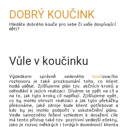
DOBRÝ KOUČINK
Hledáte dobrého kouče pro sebe či vaše dospívající
děti?
Vůle v koučinku
Výsledkem správně vedeného
kouč
ovacího
rozhovoru je také prozkoumání toho, co klient
hodlá udělat. Zjišťujeme plán tzv. akčních kroků a
odhodlání k jejich realizaci. Díváme se zpět na cíl a
na to, jak tyto kroky cíl naplňují. Zjišťujeme opět,
co by mohlo ohrozit realizaci a jak tyto překážky
překonáme, jaké zdroje bude klient potřebovat a
kdo by jej mohlo podpořit v uskutečnění plánu.
Vedle samotného řešení vzhledem k dosažení cíle
má tento přístup také tzv. pozitivní vedlejší efekty,
jako je rozvoj měkkých i tvrdých dovedností klienta