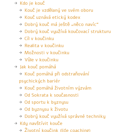
Kdo je kouč
Kouč je vzdělaný ve svém oboru
Kouč uznává etický kodex
Dobrý kouč má ještě „něco navíc“
Dobrý kouč využívá koučovací strukturu
Cíl v koučinku
Realita v koučinku
Možnosti v koučinku
Vůle v koučinku
Jak kouč pomáhá
Kouč pomáhá při odstraňování
psychických bariér
Kouč pomáhá životním výzvám
Od Sokrata k současnosti
Od sportu k byznysu
Od byznysu k životu
Dobrý kouč využívá správné techniky
Kdy navštívit kouče
Životní koučink (life coaching)