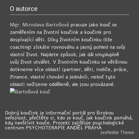
O autorce
Mgr. Miroslava Bartošová
pracuje jako kouč se
zaměřením na životní koučink a koučink pro
dospívající děti. Díky životním koučinku (life
coaching) získáte rovnováhu a jasný pohled na svůj
vlastní život. Najdete způsob, jak dál smysluplně
svůj život utvářet. V životním koučinku se většinou
dotkneme více oblastí (partner, děti, rodiče, práce,
finance, vlastní chování a jednání), neboť tyto
oblasti nežijeme odděleně, ale jsou provázané.
Dobrý koučink je informační portál pro širokou
veřejnost, přečtěte si, kdo je kouč, jak koučink pomáhá,
kdy navštívit kouče. Projekt zajišťuje psychologické
centrum PSYCHOTERAPIE ANDĚL PRAHA
zeeNoble Theme