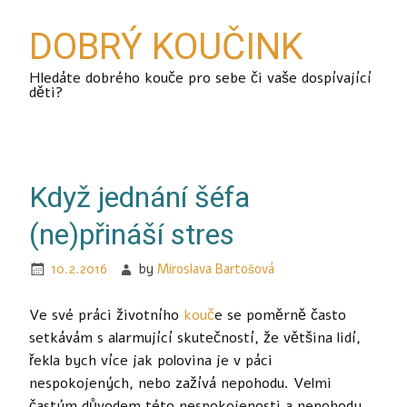
DOBRÝ KOUČINK
Hledáte dobrého kouče pro sebe či vaše dospívající
děti?
Když jednání šéfa
(ne)přináší stres
10.2.2016
by
Miroslava Bartošová
Ve své práci životního
kouč
e se poměrně často
setkávám s alarmující skutečností, že většina lidí,
řekla bych více jak polovina je v páci
nespokojených, nebo zažívá nepohodu. Velmi
častým důvodem této nespokojenosti a nepohody