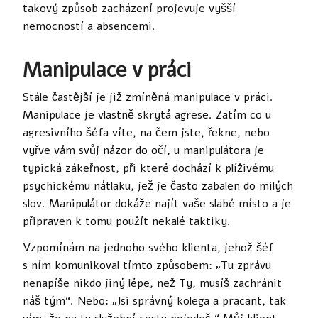
takový způsob zacházení projevuje vyšší
nemocností a absencemi.
Manipulace v práci
Stále častější je již zmíněná manipulace v práci.
Manipulace je vlastně skrytá agrese. Zatím co u
agresivního šéfa víte, na čem jste, řekne, nebo
vyřve vám svůj názor do očí, u manipulátora je
typická zákeřnost, při které dochází k plíživému
psychickému nátlaku, jež je často zabalen do milých
slov. Manipulátor dokáže najít vaše slabé místo a je
připraven k tomu použít nekalé taktiky.
Vzpomínám na jednoho svého klienta, jehož šéf
s ním komunikoval tímto způsobem: „Tu zprávu
nenapíše nikdo jiný lépe, než Ty, musíš zachránit
náš tým“. Nebo: „Jsi správný kolega a pracant, tak