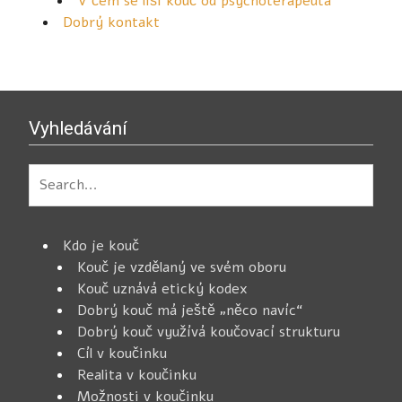
V čem se liší kouč od psychoterapeuta
Dobrý kontakt
Vyhledávání
Kdo je kouč
Kouč je vzdělaný ve svém oboru
Kouč uznává etický kodex
Dobrý kouč má ještě „něco navíc“
Dobrý kouč využívá koučovací strukturu
Cíl v koučinku
Realita v koučinku
Možnosti v koučinku