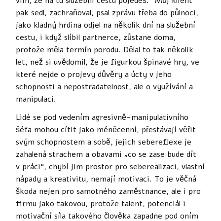
vím, že na tu služební cestu pojedeš.“ Můj klient
pak sedl, zachraňoval, psal zprávu třeba do půlnoci,
jako kladný hrdina odjel na několik dní na služební
cestu, i když slíbil partnerce, zůstane doma,
protože měla termín porodu. Dělal to tak několik
let, než si uvědomil, že je figurkou špinavé hry, ve
které nejde o projevy důvěry a úcty v jeho
schopnosti a nepostradatelnost, ale o využívání a
manipulaci.
Lidé se pod vedením agresivně-manipulativního
šéfa mohou cítit jako méněcenní, přestávají věřit
svým schopnostem a sobě, jejich sebereflexe je
zahalená strachem a obavami „co se zase bude dít
v práci“, chybí jim prostor pro seberealizaci, vlastní
nápady a kreativitu, nemají motivaci. To je věčná
škoda nejen pro samotného zaměstnance, ale i pro
firmu jako takovou, protože talent, potenciál i
motivační síla takového člověka zapadne pod oním