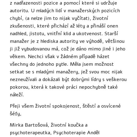
z nadřazenosti pozice a pomocí které si udržuje
autoritu. U mladých lidí v manažerských pozicích
chybí, (a nelze jim to nijak vyčítat), životní
zkušenosti, které přichází až léty a přináší onen
nadhled, jistotu, vnitřní klid a ukotvenost. Starší
manažer je z hlediska autority ve výhodě, většinou
ji již vybudovanou má, což je dáno mimo jiné i jeho
věkem. Nechci však v žádném případě házet
všechny do jednoho pytle. Měla jsem možnost
setkat se s mladými manažery, jež svou moc nijak
nezneužívali a dokázali být dobrými lídry s veškerou
pokorou, která k takové práci nepochybně také
náleží.
Přeji všem životní spokojenost, štěstí a osvícené
šéfy,
Mirka Bartošová, životní koučka a
psychoterapeutka, Psychoterapie Anděl