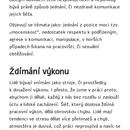
bývá právě způsob jednání, či nezdravé komunikace
jejich šéfa.
Objevují se témata jako: jednání z pozice moci tzv.
„mocenskost“, nedostatek respektu k podřízeným,
agrese v komunikaci, manipulace, v horších
případech šikana na pracovišti, či sexuální
obtěžování.
Ždímání výkonu
Lidé bývají vnímáni jako stroje, či prostředky
k dosažení výkonu. I přesto, že jsme v práci proto,
abychom ji dělali, každý z nás bez rozdílu si zaslouží
úctu a lidské zacházení. Šéf, který doslova ždímá
pracovní výkon, dělá obrovskou chybu. Lidé mají
tendenci ve stresu dělat více přehmatů a chyb,
atmosféra je dusivá, což práci neprospívá a navíc se