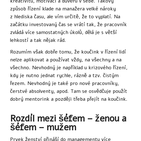
kreativitu, motivaci a důvěru v sebe. Takový
způsob řízení klade na manažera velké nároky
z hlediska času, ale vím určitě, že to vyplatí. Na
začátku investovaný čas se vrátí tak, že pracovník
zvládá více samostatných úkolů, dělá je s větší
lehkostí a tak nějak rád.
Rozumím však dobře tomu, že koučink v řízení lidí
nelze aplikovat a používat vždy, na všechny a na
všechno. Nevhodný je například u krizového řízení,
kdy je nutno jednat rychle, rázně a tzv. čistým
řezem. Nevhodný je také pro nové pracovníky,
čerstvé absolventy, apod. Tam se osvědčuje použít
dobrý mentorink a později třeba přejít na koučink.
Rozdíl mezi šéfem – ženou a
šéfem – mužem
Prvek ženství přináší do managementu více