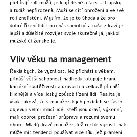
přebírají roli mužů, jednají drsně a jaksi „chlapsky“
a tudíž nepřirozeně. Muži se cítí ohroženi a ve své
roli znejistěni. Myslím, že je to škoda a že pro
dobré řízení lidí i pro nás samotné a naše zdraví je
lepší a důležité rozvíjet svoje skutečné já, jakkoli
mužské či ženské je.
Vliv věku na management
Řekla bych, že vyzrálost, jež přichází s věkem,
přináší větší schopnost nadhledu, otupuje hrany
kariérní soutěživosti a dravosti a celkově přináší
klidnější a více lidský způsob řízení lidí. Realita je
však taková, že v manažerských pozicích se často
objevují velmi mladí lidé, kteří jsou draví, výkonní,
mají dobrou profesní průpravu a rozumí svému
oboru. Mladý dravý manažer, jež rychle vyrostl, pak
může mít tendenci používat více sílu, jež pramení