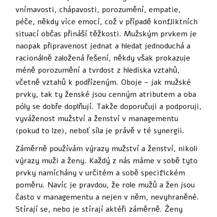
vnímavosti, chápavosti, porozumění, empatie,
péče, někdy více emocí, což v případě konfliktních
situací občas přináší těžkosti. Mužským prvkem je
naopak připravenost jednat a hledat jednoduchá a
racionálně založená řešení, někdy však prokazuje
méně porozumění a tvrdost z hlediska vztahů,
včetně vztahů k podřízeným. Oboje – jak mužské
prvky, tak ty ženské jsou cenným atributem a oba
póly se dobře doplňují. Takže doporučuji a podporuji,
vyváženost mužství a ženství v managementu
(pokud to lze), neboť síla je právě v té synergii.
Záměrně používám výrazy mužství a ženství, nikoli
výrazy muži a ženy. Každý z nás máme v sobě tyto
prvky namíchány v určitém a sobě specifickém
poměru. Navíc je pravdou, že role mužů a žen jsou
často v managementu a nejen v něm, nevyhraněné.
Stírají se, nebo je stírají aktéři záměrně. Ženy